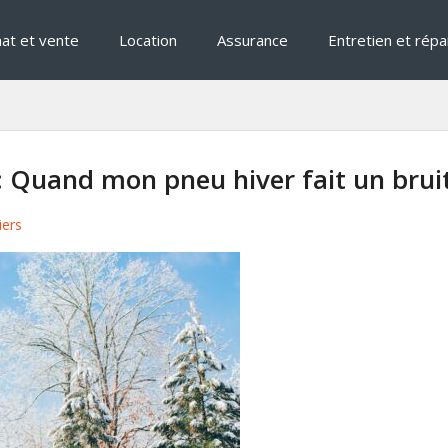
at et vente
Location
Assurance
Entretien et répa
 Quand mon pneu hiver fait un brui
iers