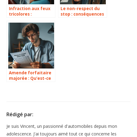
Infraction aux feux
Le non-respect du
tricolores :
stop : conséquences
comprendre les
et enjeux d’une
conséquences du
infraction courante
non-respect des
feux rouges et
oranges
Amende forfaitaire
majorée : Qu’est-ce
que c’est et
comment la gérer ?
Rédigé par:
Je suis Vincent, un passionné d'automobiles depuis mon
adolescence. J'ai toujours aimé tout ce qui concerne les