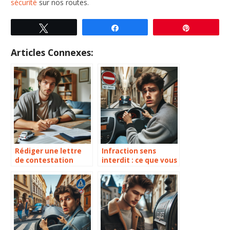
sécurité
sur nos routes.
Tweetez
Partagez
Enregistre
Articles Connexes:
Rédiger une lettre
Infraction sens
de contestation
interdit : ce que vous
d’amende : Ne payez
devez absolument
plus injustement !
savoir