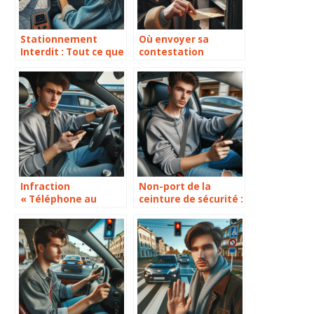
Stationnement
Où envoyer sa
Interdit : Tout ce que
contestation
vous devez savoir
d’amende ? Le guide
pratique
Infraction
Non-port de la
« Téléphone au
ceinture de sécurité :
volant » : Ce que
les conséquences et
vous devez
ce que dit la loi
absolument savoir