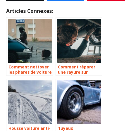
Articles Connexes:
Comment nettoyer
Comment réparer
les phares de voiture
une rayure sur
opaque ?
voiture ?
Housse voiture anti-
Tuyaux