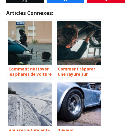
Articles Connexes:
Comment nettoyer
Comment réparer
les phares de voiture
une rayure sur
opaque ?
voiture ?
Housse voiture anti-
Tuyaux