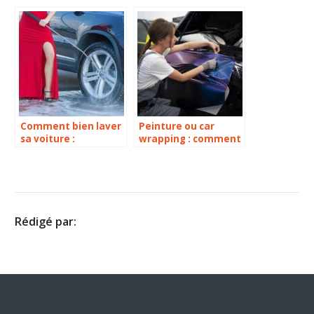
pare choc plastique
parfait ?
noir ?
Comment bien laver
Peinture ou car
sa voiture :
wrapping : comment
Découvrez nos
choisir la meilleure
astuces !
option pour
transformer l’aspect
de votre voiture ?
Rédigé par: