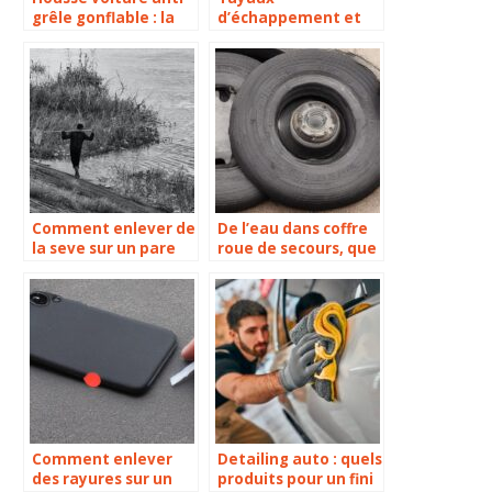
grêle gonflable : la
d’échappement et
meilleure protection
silencieux dispositif
pour votre voiture
endommagé, que
contre les
faire ?
intempéries !
Comment enlever de
De l’eau dans coffre
la seve sur un pare
roue de secours, que
brise ?
puis je faire ?
Comment enlever
Detailing auto : quels
des rayures sur un
produits pour un fini