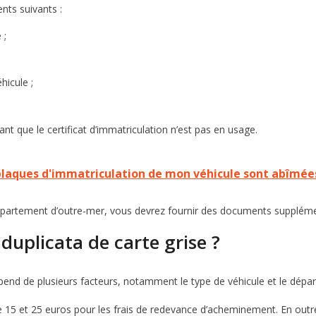
nts suivants :
 ;
hicule ;
ant que le certificat d’immatriculation n’est pas en usage.
 plaques d'immatriculation de mon véhicule sont abîmée
 département d’outre-mer, vous devrez fournir des documents suppléme
 duplicata de carte grise ?
dépend de plusieurs facteurs, notamment le type de véhicule et le dépa
re 15 et 25 euros pour les frais de redevance d’acheminement. En outre