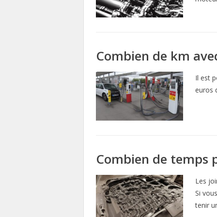
Combien de km avec 
Il est
euros d
Combien de temps peu
Les jo
Si vou
tenir 