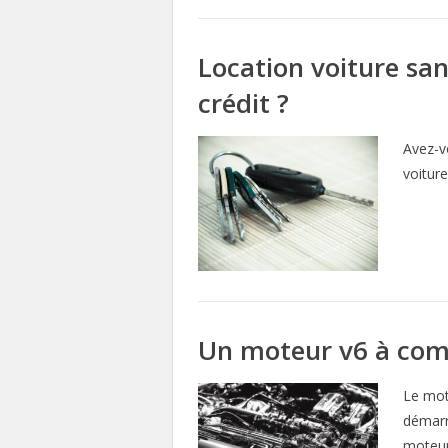
Location voiture sa
crédit ?
Avez-v
voiture
Un moteur v6 à com
Le mot
démarr
moteur