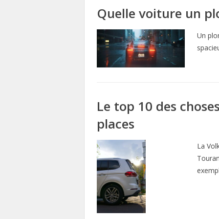
Quelle voiture un plo
Un plom
spacieu
Le top 10 des chose
places
La Vol
Touran
exempl