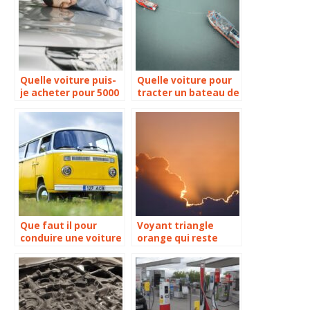
Quelle voiture puis-
Quelle voiture pour
je acheter pour 5000
tracter un bateau de
euros en 2022 ?
1500 kg
Que faut il pour
Voyant triangle
conduire une voiture
orange qui reste
sans permis ?
allumé que faire ?