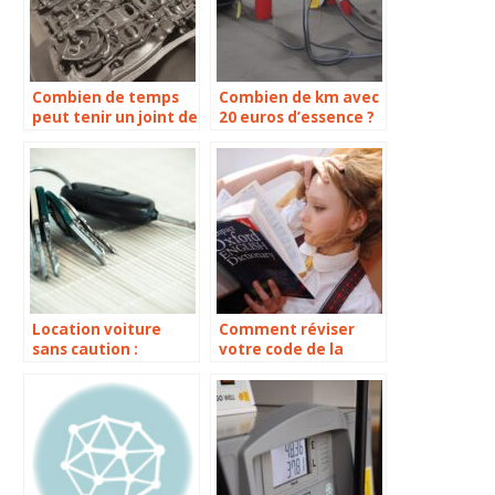
Combien de temps
Combien de km avec
peut tenir un joint de
20 euros d’essence ?
culasse hors service ?
Location voiture
Comment réviser
sans caution :
votre code de la
Comment louer une
route en vacances ?
voiture sans carte de
crédit ?