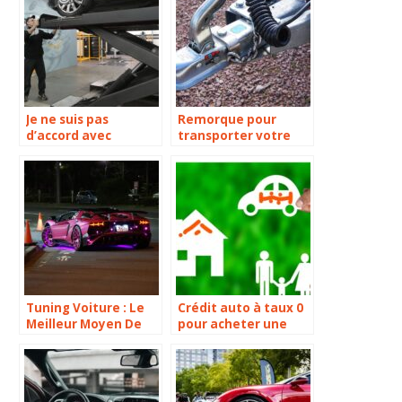
Je ne suis pas
Remorque pour
d’accord avec
transporter votre
l’expert automobile,
voiture : le meilleur
que faire ?
moyen de déplacer
votre véhicule en
toute sécurité
Tuning Voiture : Le
Crédit auto à taux 0
Meilleur Moyen De
pour acheter une
Booster Votre
voiture en 2023
Véhicule