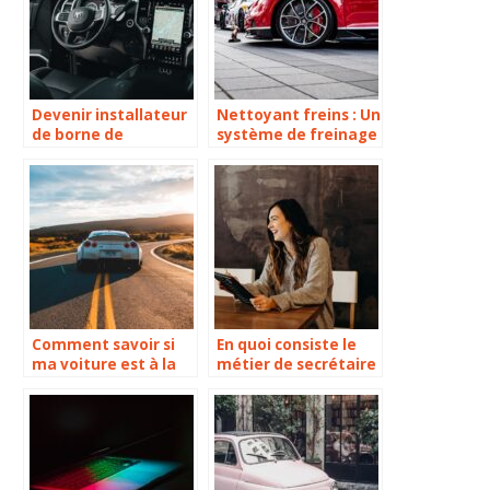
Devenir installateur
Nettoyant freins : Un
de borne de
système de freinage
recharge pour
à quoi sert-il ?
voiture électrique :
formation, salaire ?
Comment savoir si
En quoi consiste le
ma voiture est à la
métier de secrétaire
fourrière ?
dans le meilleur
garage automobile