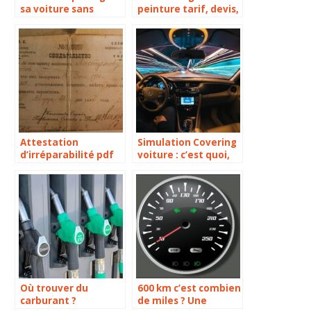
sa voiture sans
peinture tarif, devis,
garage ?
le procédé en détails
Attestation
Simulation Covering
d’irréparabilité pdf
voiture : c’est quoi,
et modèle de lettre
prix, gratuit en ligne
gratuit
Où trouver du
600 km c’est combien
carburant ?
de miles ? Une