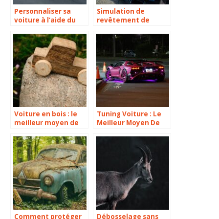
Personnaliser sa
Simulation de
voiture à l’aide du
revêtement de
flocage
voiture : le meilleur
moyen de choisir le
revêtement de votre
véhicule
Voiture en bois : le
Tuning Voiture : Le
meilleur moyen de
Meilleur Moyen De
rouler écolo
Booster Votre
Véhicule
Comment protéger
Débosselage sans